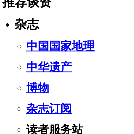
推荐谈资
杂志
中国国家地理
中华遗产
博物
杂志订阅
读者服务站