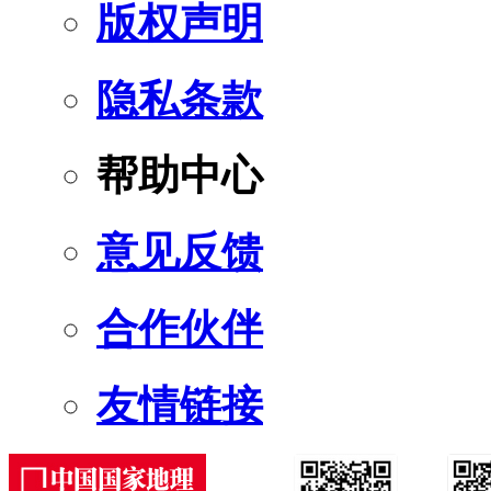
版权声明
隐私条款
帮助中心
意见反馈
合作伙伴
友情链接