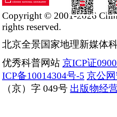
Copyright © 2001-2026 Chine
订阅号
服
rights reserved.
北京全景国家地理新媒体
优秀科普网站
京ICP证090
ICP备10014304号-5
京公网安
（京）字 049号
出版物经