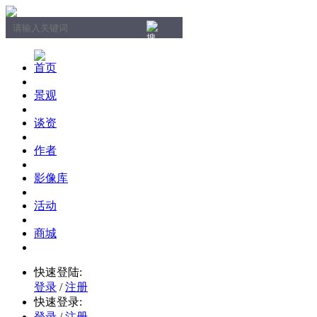
首页
景观
谈资
作者
影像库
活动
商城
快速登陆:
登录
/
注册
快速登录:
登录
/
注册