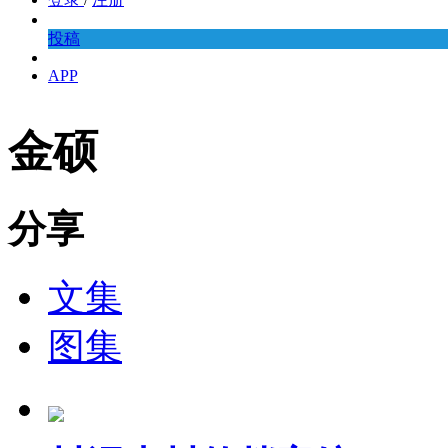
投稿
APP
金硕
分享
文集
图集