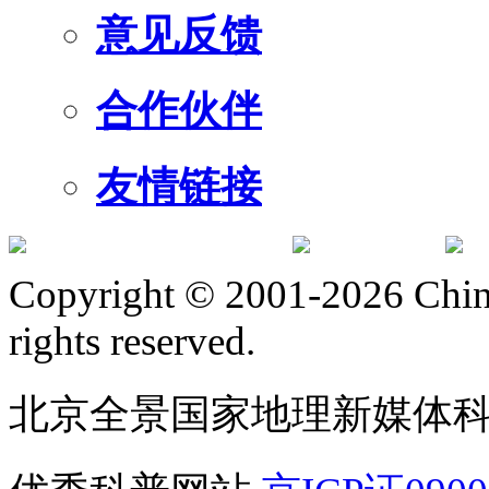
意见反馈
合作伙伴
友情链接
订阅号
服
Copyright © 2001-2026 Chine
rights reserved.
北京全景国家地理新媒体