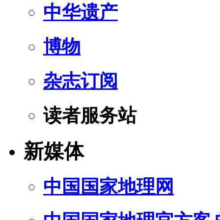
中华遗产
博物
杂志订阅
读者服务站
新媒体
中国国家地理网