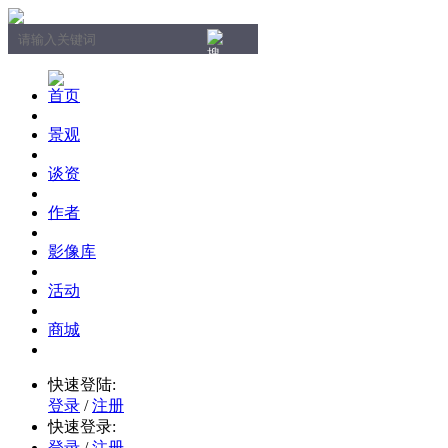
首页
景观
谈资
作者
影像库
活动
商城
快速登陆:
登录
/
注册
快速登录:
登录
/
注册