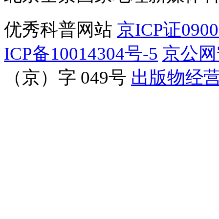
优秀科普网站
京ICP证090
ICP备10014304号-5
京公网安
（京）字 049号
出版物经