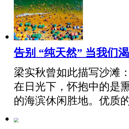
告别 “纯天然” 当我们
梁实秋曾如此描写沙滩：
在日光下，怀抱中的是熏
的海滨休闲胜地。优质