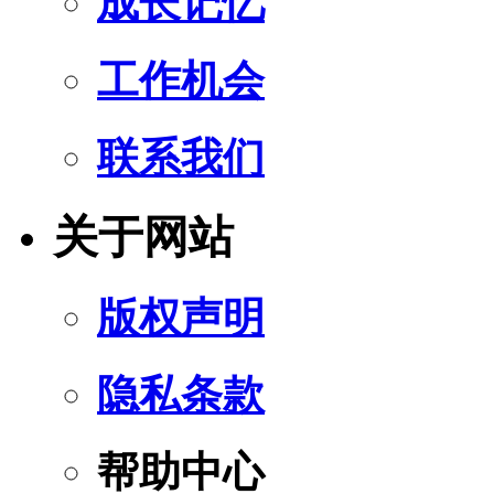
成长记忆
工作机会
联系我们
关于网站
版权声明
隐私条款
帮助中心