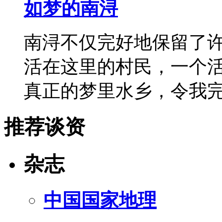
如梦的南浔
南浔不仅完好地保留了
活在这里的村民，一个
真正的梦里水乡，令我
推荐谈资
杂志
中国国家地理