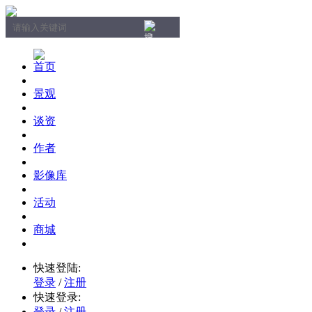
首页
景观
谈资
作者
影像库
活动
商城
快速登陆:
登录
/
注册
快速登录:
登录
/
注册