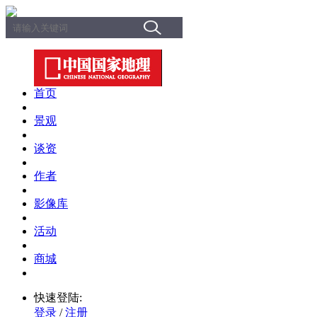
首页
景观
谈资
作者
影像库
活动
商城
快速登陆:
登录
/
注册