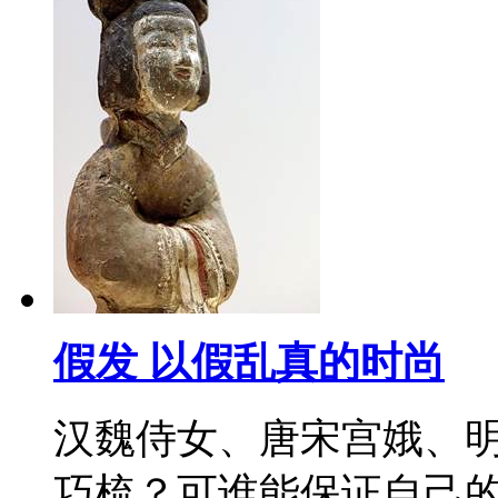
假发 以假乱真的时尚
汉魏侍女、唐宋宫娥、
巧梳？可谁能保证自己