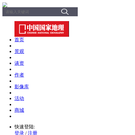
首页
景观
谈资
作者
影像库
活动
商城
快速登陆:
登录
/
注册