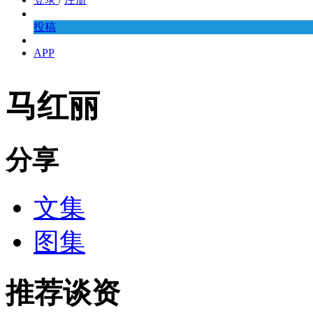
投稿
APP
马红丽
分享
文集
图集
推荐谈资