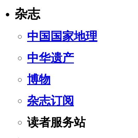
杂志
中国国家地理
中华遗产
博物
杂志订阅
读者服务站