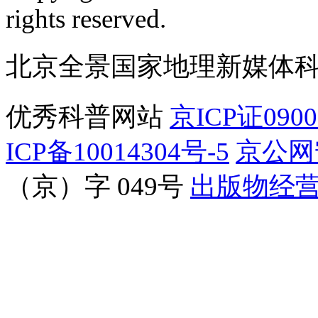
rights reserved.
北京全景国家地理新媒体
优秀科普网站
京ICP证090
ICP备10014304号-5
京公网安
（京）字 049号
出版物经