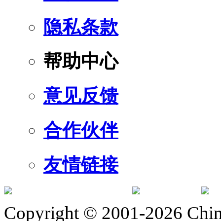
隐私条款
帮助中心
意见反馈
合作伙伴
友情链接
订阅号
服
Copyright © 2001-2026 Chine