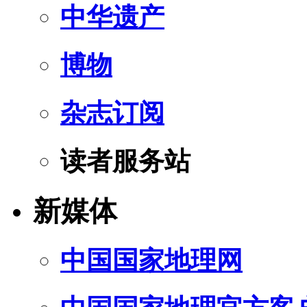
中华遗产
博物
杂志订阅
读者服务站
新媒体
中国国家地理网