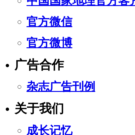
中国国家地理官方客
官方微信
官方微博
广告合作
杂志广告刊例
关于我们
成长记忆