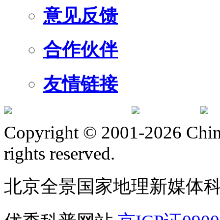
意见反馈
合作伙伴
友情链接
订阅号
服
Copyright © 2001-2026 Chine
rights reserved.
北京全景国家地理新媒体