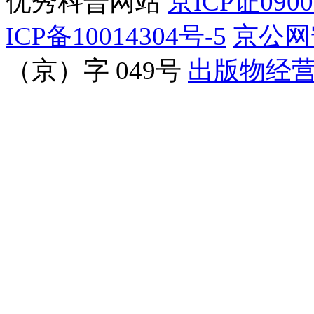
优秀科普网站
京ICP证090
ICP备10014304号-5
京公网安
（京）字 049号
出版物经