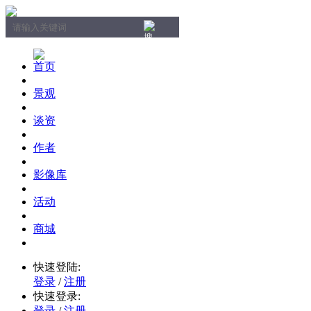
首页
景观
谈资
作者
影像库
活动
商城
快速登陆:
登录
/
注册
快速登录:
登录
/
注册