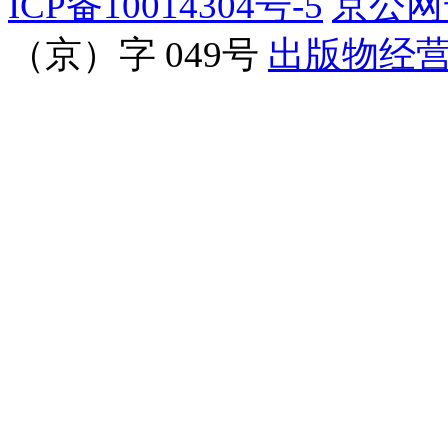
ICP备10014304号-5
京公网安
（京）字 049号
出版物经