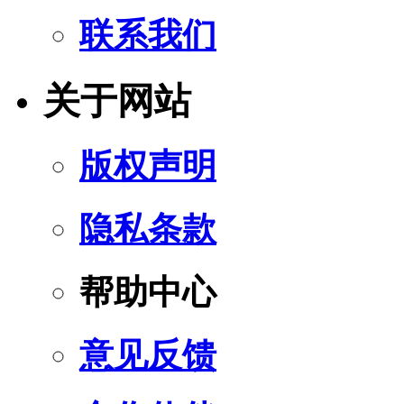
联系我们
关于网站
版权声明
隐私条款
帮助中心
意见反馈