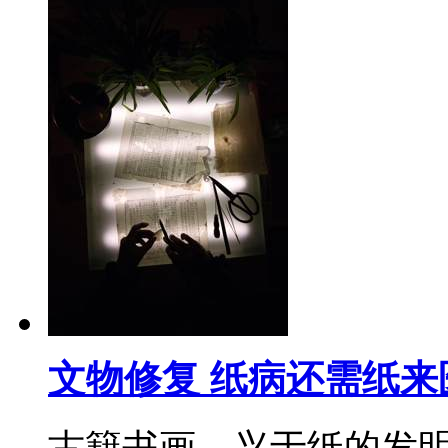
文物修复 纸病还需纸来
古籍书画，兴于纸的发