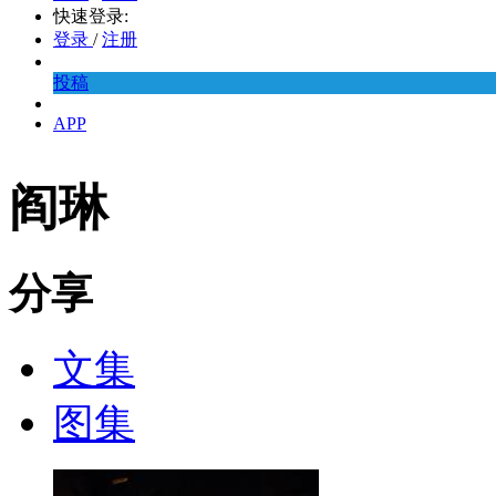
快速登录:
登录
/
注册
投稿
APP
阎琳
分享
文集
图集