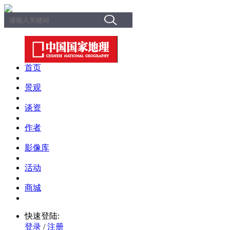
首页
景观
谈资
作者
影像库
活动
商城
快速登陆:
登录
/
注册