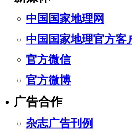
中国国家地理网
中国国家地理官方客
官方微信
官方微博
广告合作
杂志广告刊例