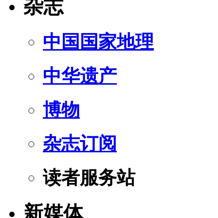
杂志
中国国家地理
中华遗产
博物
杂志订阅
读者服务站
新媒体