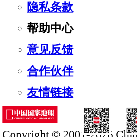
隐私条款
帮助中心
意见反馈
合作伙伴
友情链接
Copyright © 2001-2026 Chine