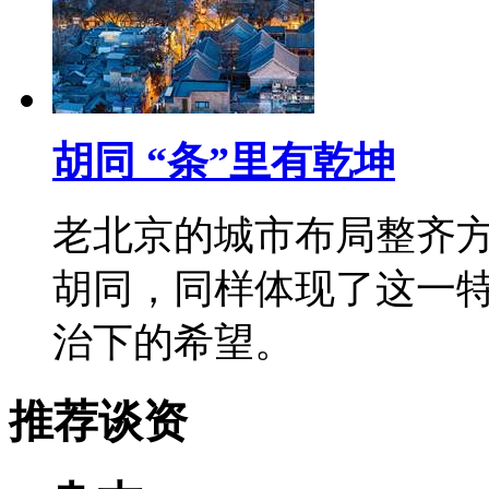
胡同 “条”里有乾坤
老北京的城市布局整齐方
胡同，同样体现了这一
治下的希望。
推荐谈资