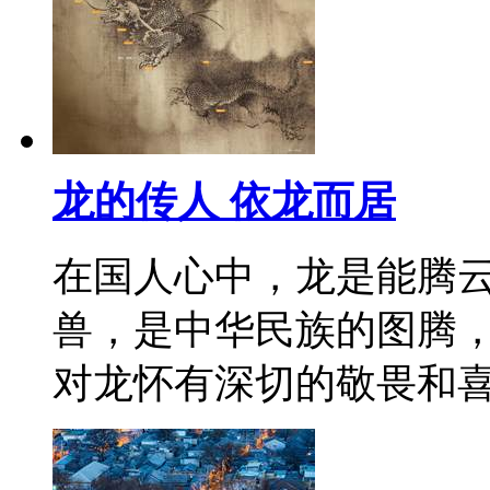
龙的传人 依龙而居
在国人心中，龙是能腾
兽，是中华民族的图腾，
对龙怀有深切的敬畏和