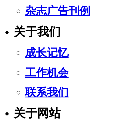
杂志广告刊例
关于我们
成长记忆
工作机会
联系我们
关于网站