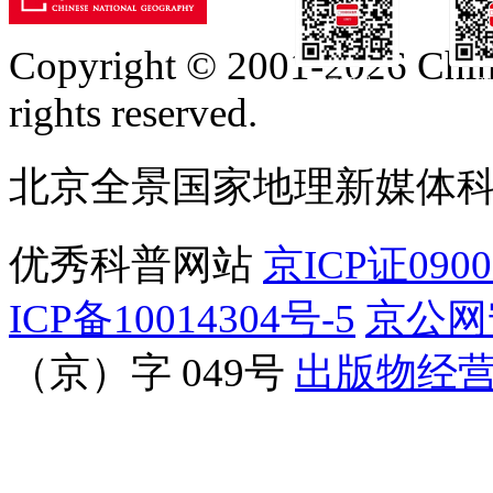
Copyright © 2001-2026 Chine
订阅号
服
rights reserved.
北京全景国家地理新媒体
优秀科普网站
京ICP证090
ICP备10014304号-5
京公网安
（京）字 049号
出版物经