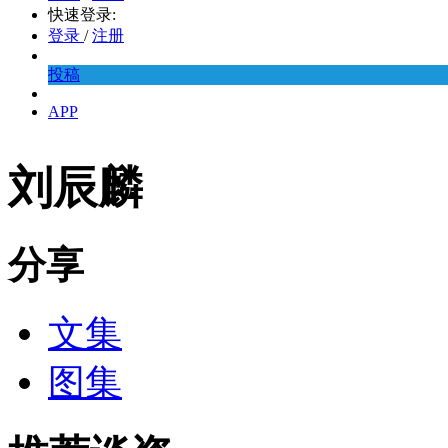
快速登录:
登录
/
注册
投稿
APP
刘辰麟
分享
文集
图集