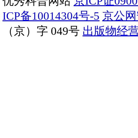
优秀科普网站
京ICP证090
ICP备10014304号-5
京公网安
（京）字 049号
出版物经