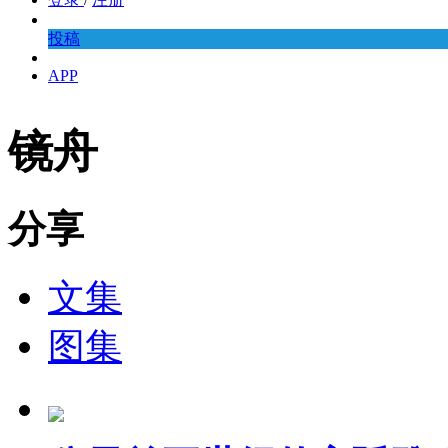
投稿
APP
镜舟
分享
文集
图集