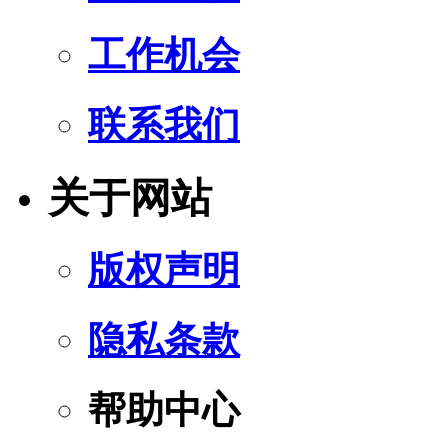
工作机会
联系我们
关于网站
版权声明
隐私条款
帮助中心