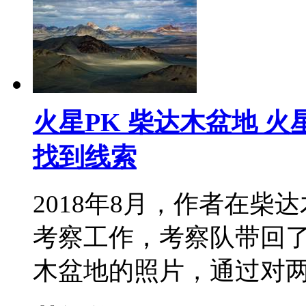
火星PK 柴达木盆地 
找到线索
2018年8月，作者在
考察工作，考察队带回
木盆地的照片，通过对