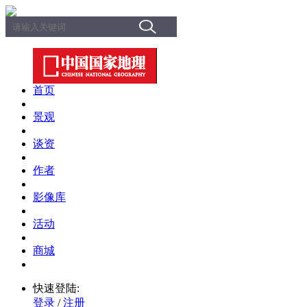
首页
景观
谈资
作者
影像库
活动
商城
快速登陆:
登录
/
注册