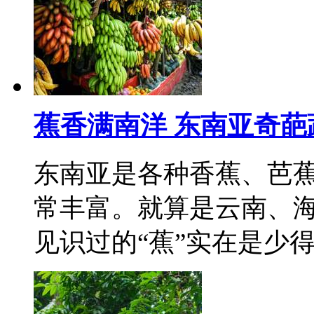
蕉香满南洋 东南亚奇葩
东南亚是各种香蕉、芭
常丰富。就算是云南、
见识过的“蕉”实在是少