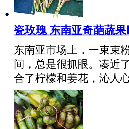
瓷玫瑰 东南亚奇葩蔬果
东南亚市场上，一束束
间，总是很抓眼。凑近
合了柠檬和姜花，沁人