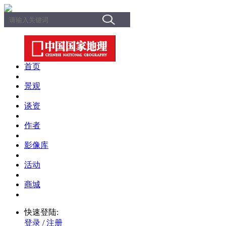
首页
景观
谈资
作者
影像库
活动
商城
快速登陆:
登录
/
注册