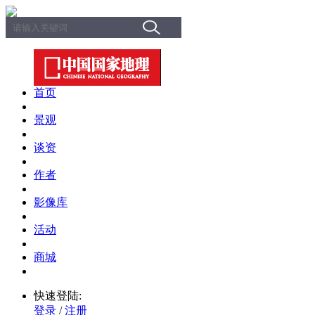
首页
景观
谈资
作者
影像库
活动
商城
快速登陆:
登录
/
注册