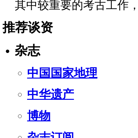
其中较重要的考古工作，
推荐谈资
杂志
中国国家地理
中华遗产
博物
杂志订阅