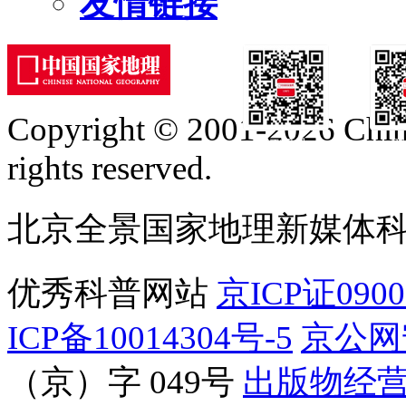
友情链接
Copyright © 2001-2026 Chine
订阅号
服
rights reserved.
北京全景国家地理新媒体
优秀科普网站
京ICP证090
ICP备10014304号-5
京公网安
（京）字 049号
出版物经