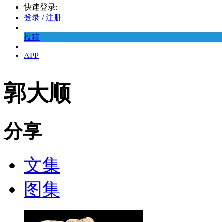
快速登录:
登录
/
注册
投稿
APP
郭大顺
分享
文集
图集