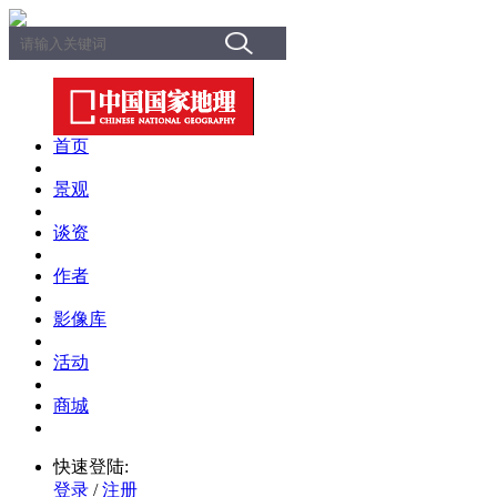
首页
景观
谈资
作者
影像库
活动
商城
快速登陆:
登录
/
注册