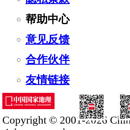
帮助中心
意见反馈
合作伙伴
友情链接
Copyright © 2001-2026 Chine
订阅号
服