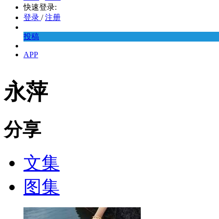
快速登录:
登录
/
注册
投稿
APP
永萍
分享
文集
图集