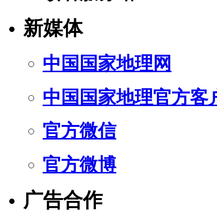
新媒体
中国国家地理网
中国国家地理官方客
官方微信
官方微博
广告合作