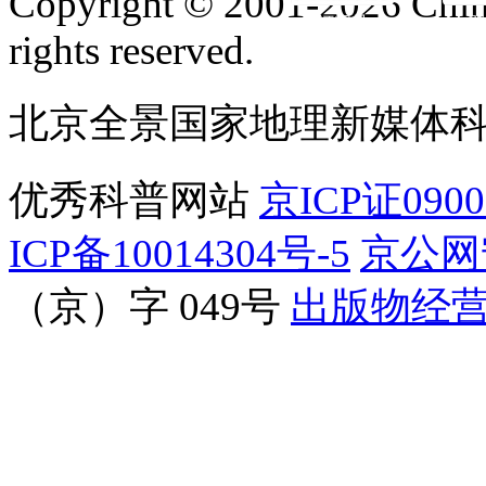
Copyright © 2001-2026 Chine
订阅号
服
rights reserved.
北京全景国家地理新媒体
优秀科普网站
京ICP证090
ICP备10014304号-5
京公网安
（京）字 049号
出版物经