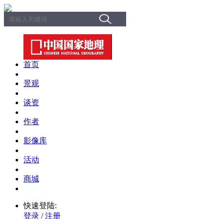
首页
景观
谈资
作者
影像库
活动
商城
快速登陆:
登录
/
注册