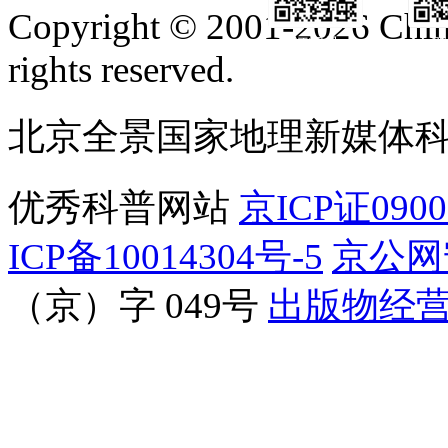
Copyright © 2001-2026 Chine
订阅号
服
rights reserved.
北京全景国家地理新媒体
优秀科普网站
京ICP证090
ICP备10014304号-5
京公网安
（京）字 049号
出版物经