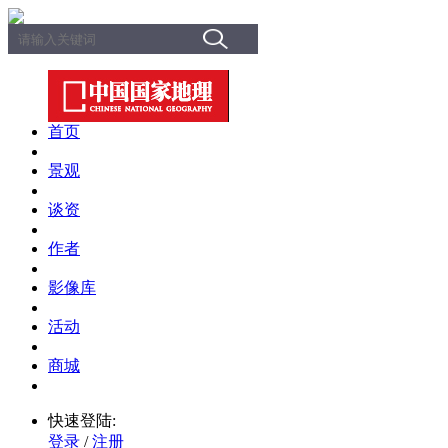
首页
景观
谈资
作者
影像库
活动
商城
快速登陆:
登录
/
注册