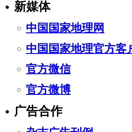
新媒体
中国国家地理网
中国国家地理官方客
官方微信
官方微博
广告合作