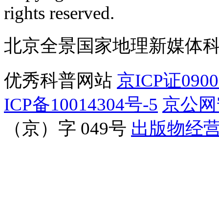
rights reserved.
北京全景国家地理新媒体
优秀科普网站
京ICP证090
ICP备10014304号-5
京公网安
（京）字 049号
出版物经