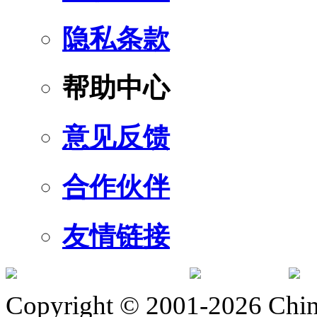
隐私条款
帮助中心
意见反馈
合作伙伴
友情链接
订阅号
服
Copyright © 2001-2026 Chine