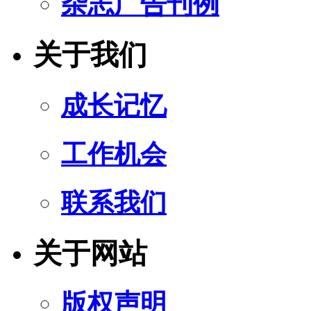
杂志广告刊例
关于我们
成长记忆
工作机会
联系我们
关于网站
版权声明