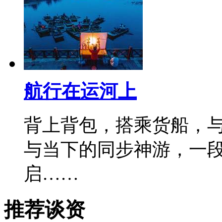
航行在运河上
背上背包，搭乘货船，
与当下的同步神游，一
启……
推荐谈资