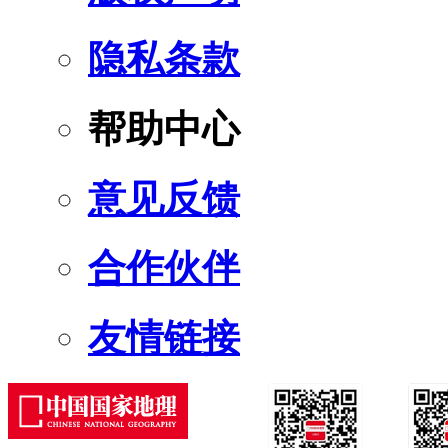
隐私条款
帮助中心
意见反馈
合作伙伴
友情链接