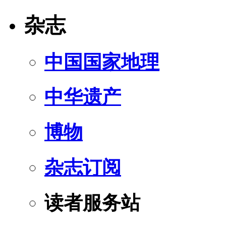
杂志
中国国家地理
中华遗产
博物
杂志订阅
读者服务站