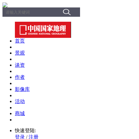
首页
景观
谈资
作者
影像库
活动
商城
快速登陆:
登录
/
注册