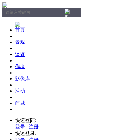
首页
景观
谈资
作者
影像库
活动
商城
快速登陆:
登录
/
注册
快速登录:
登录
/
注册