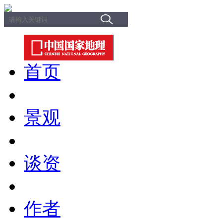
首页
景观
谈资
作者