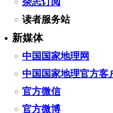
杂志订阅
读者服务站
新媒体
中国国家地理网
中国国家地理官方客
官方微信
官方微博