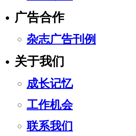
广告合作
杂志广告刊例
关于我们
成长记忆
工作机会
联系我们