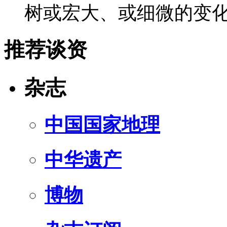
树或宏大、或细微的变
推荐谈资
杂志
中国国家地理
中华遗产
博物