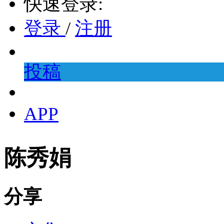
快速登录:
登录
/
注册
投稿
APP
陈秀娟
分享