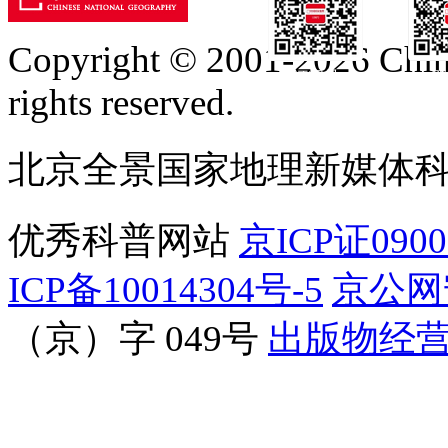
Copyright © 2001-2026 Chine
订阅号
服
rights reserved.
北京全景国家地理新媒体
优秀科普网站
京ICP证090
ICP备10014304号-5
京公网安
（京）字 049号
出版物经