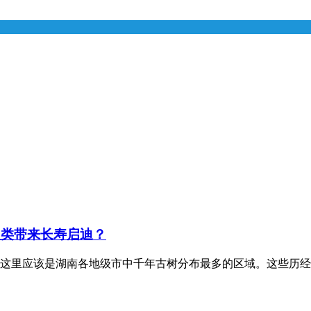
人类带来长寿启迪？
，这里应该是湖南各地级市中千年古树分布最多的区域。这些历