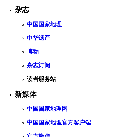
杂志
中国国家地理
中华遗产
博物
杂志订阅
读者服务站
新媒体
中国国家地理网
中国国家地理官方客户端
官方微信