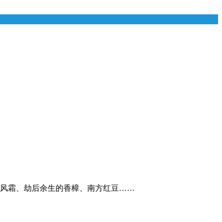
经风霜、劫后余生的香樟、南方红豆……