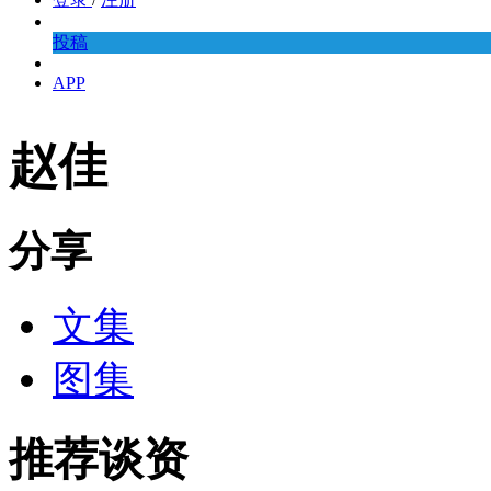
投稿
APP
赵佳
分享
文集
图集
推荐谈资