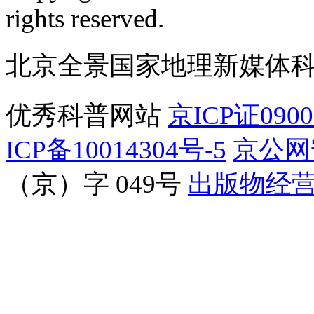
rights reserved.
北京全景国家地理新媒体
优秀科普网站
京ICP证090
ICP备10014304号-5
京公网安
（京）字 049号
出版物经