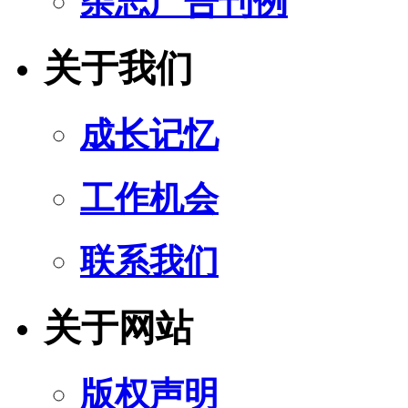
杂志广告刊例
关于我们
成长记忆
工作机会
联系我们
关于网站
版权声明