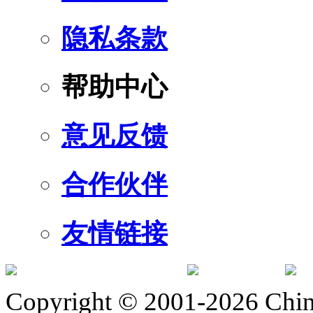
隐私条款
帮助中心
意见反馈
合作伙伴
友情链接
订阅号
服
Copyright © 2001-2026 Chine