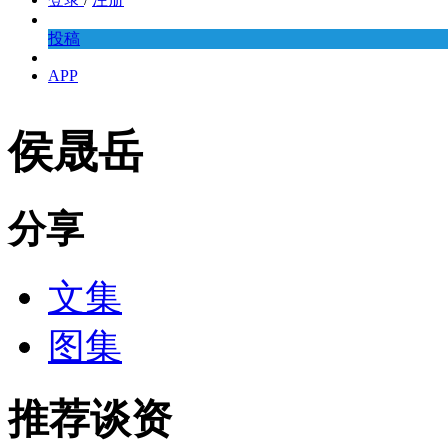
投稿
APP
侯晟岳
分享
文集
图集
推荐谈资