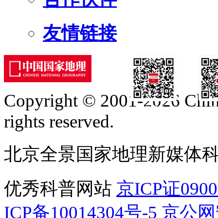
友情链接
Copyright © 2001-2026 Chine
订阅号
服
rights reserved.
北京全景国家地理新媒体
优秀科普网站
京ICP证090
ICP备10014304号-5
京公网安