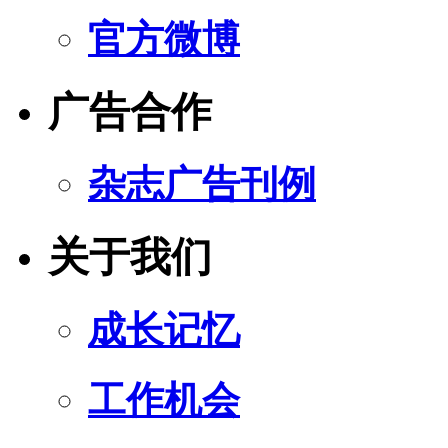
官方微博
广告合作
杂志广告刊例
关于我们
成长记忆
工作机会