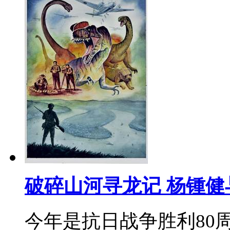
破碎山河寻龙记 杨锺
今年是抗日战争胜利80