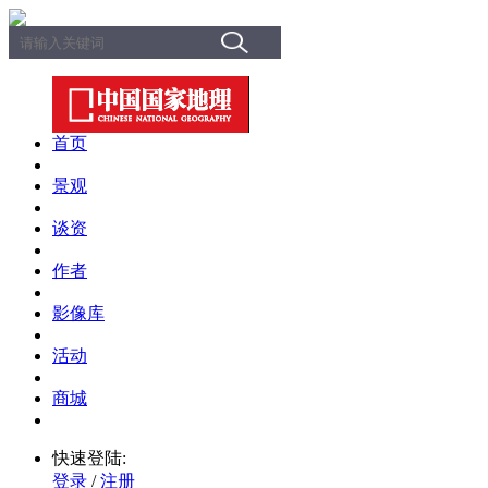
首页
景观
谈资
作者
影像库
活动
商城
快速登陆:
登录
/
注册