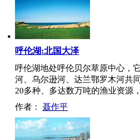
呼伦湖:北国大泽
呼伦湖地处呼伦贝尔草原中心，
河、乌尔逊河、达兰鄂罗木河共
20多种、多达数万吨的渔业资源，
作者：
聂作平