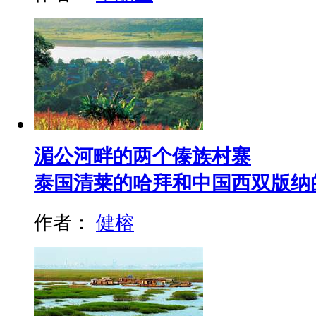
湄公河畔的两个傣族村寨
泰国清莱的哈拜和中国西双版纳
作者：
健榕