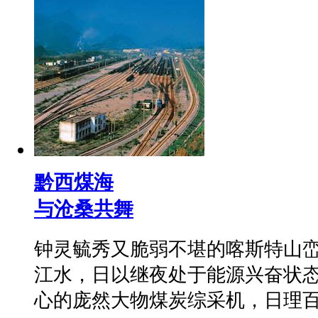
黔西煤海
与沧桑共舞
钟灵毓秀又脆弱不堪的喀斯特山
江水，日以继夜处于能源兴奋状
心的庞然大物煤炭综采机，日理