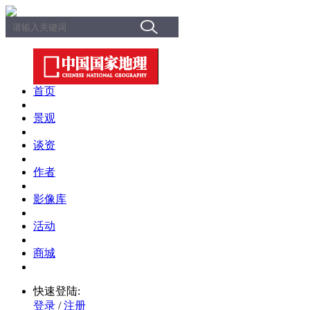
首页
景观
谈资
作者
影像库
活动
商城
快速登陆:
登录
/
注册