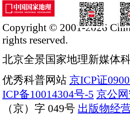
Copyright © 2001-2026 Chine
订阅号
服
rights reserved.
北京全景国家地理新媒体
优秀科普网站
京ICP证090
ICP备10014304号-5
京公网安
（京）字 049号
出版物经