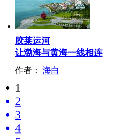
胶莱运河
让渤海与黄海一线相连
作者：
海白
1
2
3
4