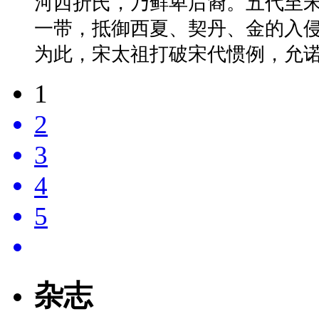
河西折氏，乃鲜卑后裔。五代至
一带，抵御西夏、契丹、金的入
为此，宋太祖打破宋代惯例，允
1
2
3
4
5
杂志