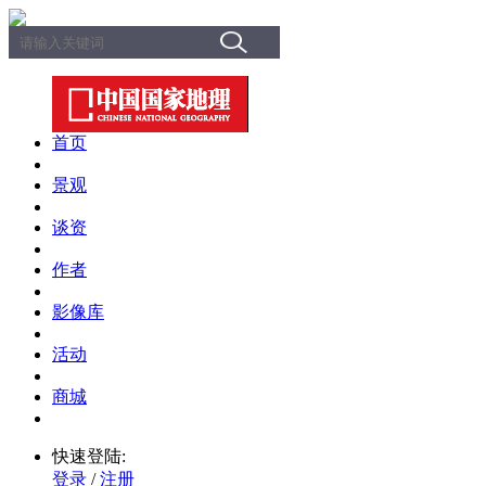
首页
景观
谈资
作者
影像库
活动
商城
快速登陆:
登录
/
注册