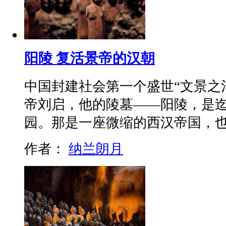
阳陵 复活景帝的汉朝
中国封建社会第一个盛世“文景之
帝刘启，他的陵墓——阳陵，是
园。那是一座微缩的西汉帝国，
作者：
纳兰朗月