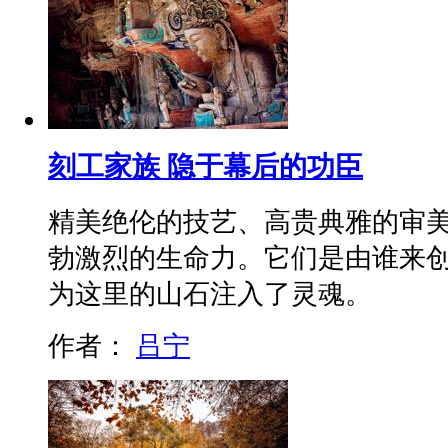
刻工家族 隐于幕后的功臣
精美绝伦的技艺、高贵典雅的审
勃激烈的生命力。它们是由谁来
为这里的山石注入了灵魂。
作者：
吕宁