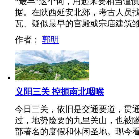
“最早”这个词，用起来要相当谨
据。在陕西延安北郊，考古人员
瓦、疑似最早的宫殿或宗庙建筑
作者：
郭明
义阳三关 控扼南北咽喉
今日三关，依旧是交通要道，贯
过，地势险要的九里关山，也被
部著名的度假和休闲圣地。现今