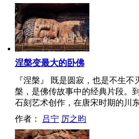
涅槃变最大的卧佛
『涅槃』 既是圆寂，也是不生不
槃，是佛传故事中的经典片段。
石刻艺术创作，在唐宋时期的川
作者：
吕宁
厉之昀