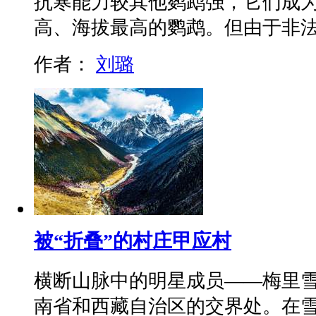
抗寒能力较其他鹦鹉强，它们成
高、海拔最高的鹦鹉。但由于非
作者：
刘璐
被“折叠”的村庄甲应村
横断山脉中的明星成员——梅里
南省和西藏自治区的交界处。在