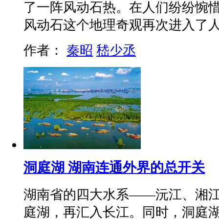
了一阵风动石热。在人们纷纷惋
风动石这个地理奇观再次进入了
作者：
秦昭
嵇少丞
洞庭湖 湖南连通外界的总开关
湖南省的四大水系——沅江、湘
庭湖，再汇入长江。同时，洞庭