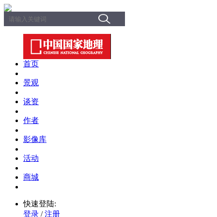
首页
景观
谈资
作者
影像库
活动
商城
快速登陆:
登录
/
注册