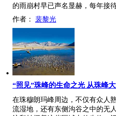
的雨崩村早已声名显赫，每年接
作者：
裴黎光
“照见”珠峰的生命之光 从珠峰
在珠穆朗玛峰周边，不仅有众人
流湿地，还有东侧沟谷之中的无