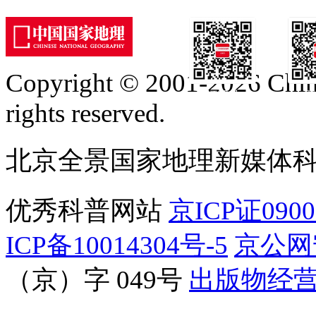
Copyright © 2001-2026 Chine
订阅号
服
rights reserved.
北京全景国家地理新媒体
优秀科普网站
京ICP证090
ICP备10014304号-5
京公网安
（京）字 049号
出版物经