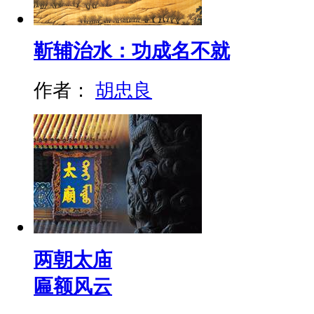
靳辅治水：功成名不就
作者：
胡忠良
两朝太庙
匾额风云