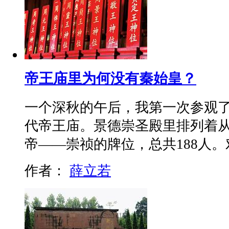
帝王庙里为何没有秦始皇？
一个深秋的午后，我第一次参观
代帝王庙。景德崇圣殿里排列着
帝——崇祯的牌位，总共188人
作者：
薛立若