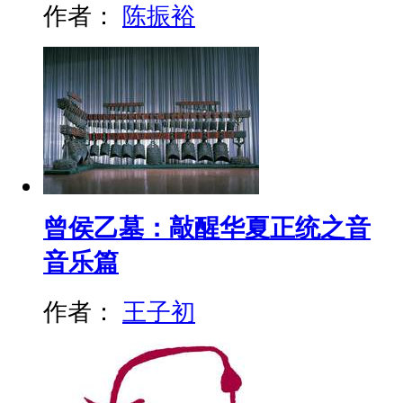
作者：
陈振裕
曾侯乙墓：敲醒华夏正统之音
音乐篇
作者：
王子初