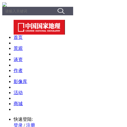
首页
景观
谈资
作者
影像库
活动
商城
快速登陆:
登录
/
注册