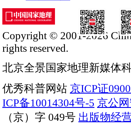
Copyright © 2001-2026 Chine
订阅号
服
rights reserved.
北京全景国家地理新媒体
优秀科普网站
京ICP证090
ICP备10014304号-5
京公网安
（京）字 049号
出版物经