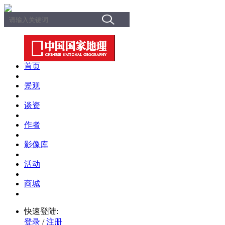
首页
景观
谈资
作者
影像库
活动
商城
快速登陆:
登录
/
注册