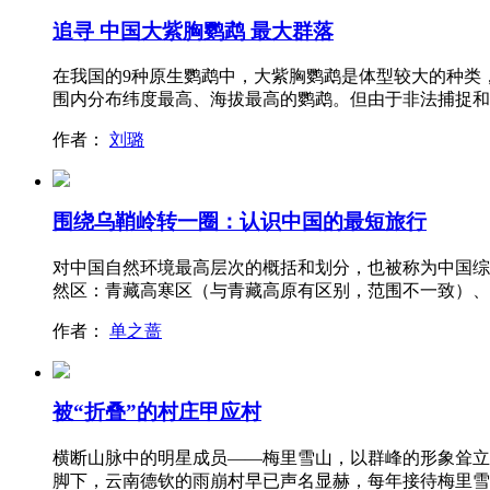
追寻 中国大紫胸鹦鹉 最大群落
在我国的9种原生鹦鹉中，大紫胸鹦鹉是体型较大的种类
围内分布纬度最高、海拔最高的鹦鹉。但由于非法捕捉和
作者：
刘璐
围绕乌鞘岭转一圈：认识中国的最短旅行
对中国自然环境最高层次的概括和划分，也被称为中国综
然区：青藏高寒区（与青藏高原有区别，范围不一致）、
作者：
单之蔷
被“折叠”的村庄甲应村
横断山脉中的明星成员——梅里雪山，以群峰的形象耸立
脚下，云南德钦的雨崩村早已声名显赫，每年接待梅里雪