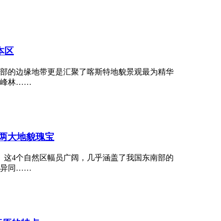
本区
部的边缘地带更是汇聚了喀斯特地貌景观最为精华
峰林……
 两大地貌瑰宝
。这4个自然区幅员广阔，几乎涵盖了我国东南部的
异同……