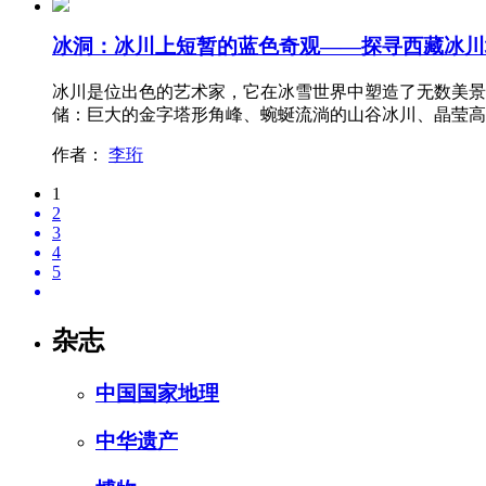
冰洞：冰川上短暂的蓝色奇观——探寻西藏冰川
冰川是位出色的艺术家，它在冰雪世界中塑造了无数美景
储：巨大的金字塔形角峰、蜿蜒流淌的山谷冰川、晶莹高
作者：
李珩
1
2
3
4
5
杂志
中国国家地理
中华遗产