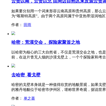
云贵以南，云贵以北 由周边自然区来反观云贵
如果要分别用一个词来形容云南高原和贵州高原，那么云
为“喀斯特高原”。由于两个高原同属于中亚热带湿润地区
作者：
田雨
哈密：荒漠交会， 探险家聚首之地
以哈密为核心的三大自然省，不仅是荒漠交会之地，也是
前，在这片杳无人烟的沙漠戈壁上，一个个探险家和考古
去哈密 看戈壁
哈密的戈壁本身就是一种值得欣赏的地貌景观，如果戈壁
的雅丹地貌位于哈密市伊州区，堪称世界奇观，据说世界
作者：
单之蔷