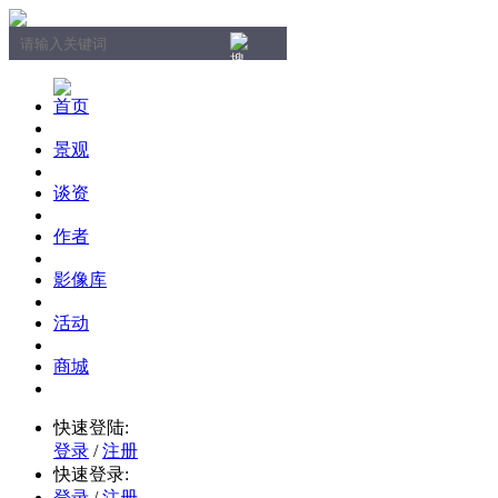
首页
景观
谈资
作者
影像库
活动
商城
快速登陆:
登录
/
注册
快速登录:
登录
/
注册