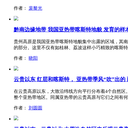
作者：
裴黎光
黔南边缘地带 我国亚热带喀斯特地貌 发育的样
贵州高原是我国亚热带喀斯特地貌集中出露的区域，其南
的部分。这里不仅有如桂林、荔波这样小巧精致的喀斯特
作者：
晓阳
云贵以东 红层和喀斯特， 亚热带季风“吹”出的
在云贵高原以东，大致沿纬线方向平行分布着4个自然区
整个亚热带地区。同属亚热带的云贵高原与它们之间有何
作者：
刘圆圆