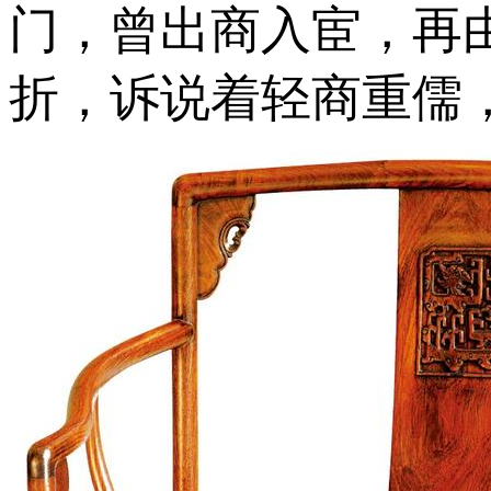
门，曾出商入宦，再
折，诉说着轻商重儒