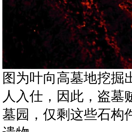
图为叶向高墓地挖掘
人入仕，因此，盗墓
墓园，仅剩这些石构