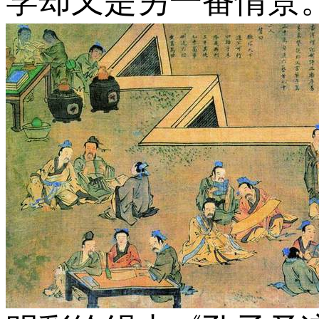
学却又是另一番情景