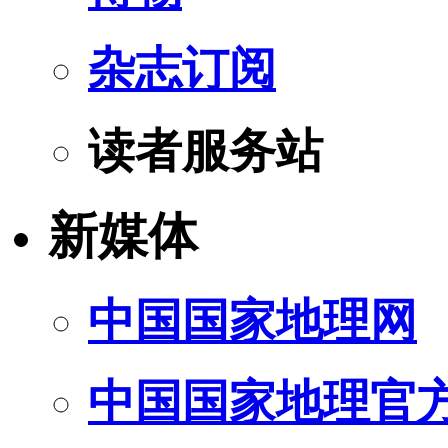
杂志订阅
读者服务站
新媒体
中国国家地理网
中国国家地理官