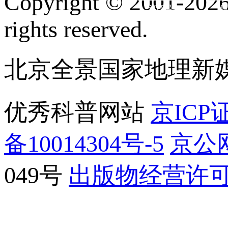
Copyright © 2001-2026 
订阅号
服
rights reserved.
北京全景国家地理新
优秀科普网站
京ICP证
备10014304号-5
京公网
049号
出版物经营许