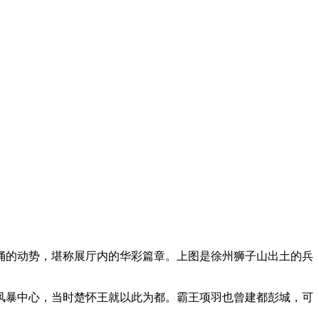
俑的动势，堪称展厅内的华彩篇章。上图是徐州狮子山出土的兵
风暴中心，当时楚怀王就以此为都。霸王项羽也曾建都彭城，可