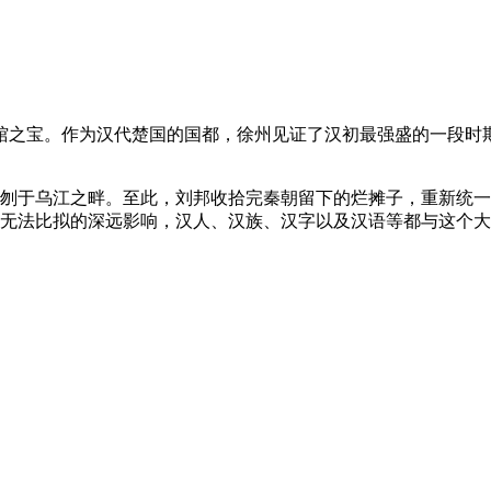
馆之宝。作为汉代楚国的国都，徐州见证了汉初最强盛的一段时
，自刎于乌江之畔。至此，刘邦收拾完秦朝留下的烂摊子，重新统
都无法比拟的深远影响，汉人、汉族、汉字以及汉语等都与这个