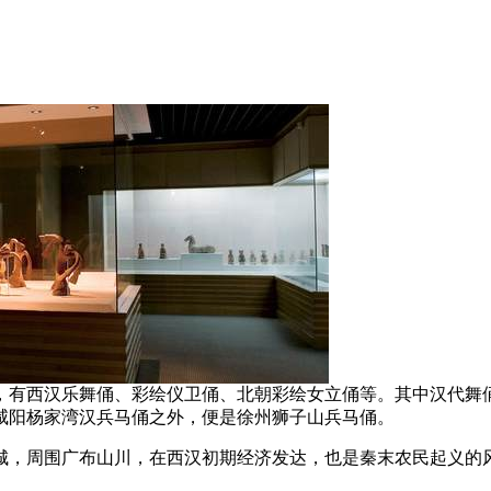
，有西汉乐舞俑、彩绘仪卫俑、北朝彩绘女立俑等。其中汉代舞
咸阳杨家湾汉兵马俑之外，便是徐州狮子山兵马俑。
城，周围广布山川，在西汉初期经济发达，也是秦末农民起义的