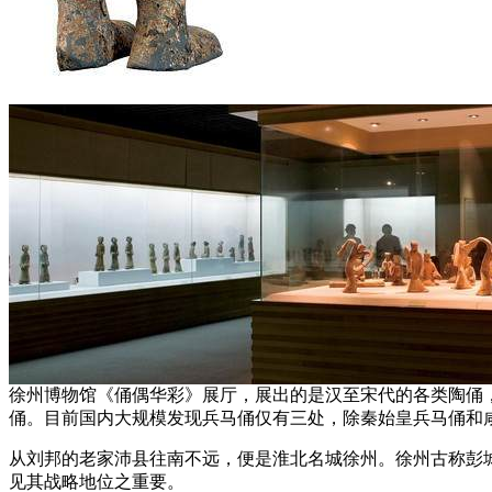
徐州博物馆《俑偶华彩》展厅，展出的是汉至宋代的各类陶俑
俑。目前国内大规模发现兵马俑仅有三处，除秦始皇兵马俑和
从刘邦的老家沛县往南不远，便是淮北名城徐州。徐州古称彭
见其战略地位之重要。