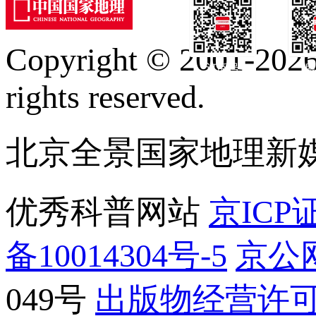
Copyright © 2001-2026 
订阅号
服
rights reserved.
北京全景国家地理新
优秀科普网站
京ICP证
备10014304号-5
京公网
049号
出版物经营许