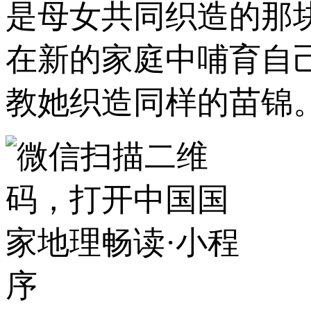
是母女共同织造的那
在新的家庭中哺育自
教她织造同样的苗锦