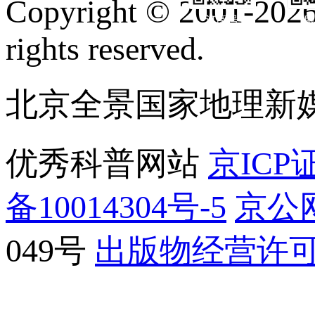
Copyright © 2001-2026 
订阅号
服
rights reserved.
北京全景国家地理新
优秀科普网站
京ICP证
备10014304号-5
京公网
049号
出版物经营许