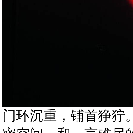
门环沉重，铺首狰狞