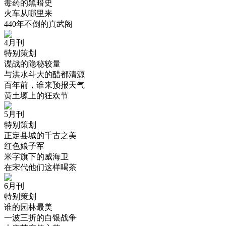
毒药的黑暗史
火车从哪里来
440年不倒的真武阁
4月刊
特别策划
谍战的隐秘较量
与洪水斗大的醋都清源
百年前，谁来预报天气
黄土塬上的狂欢节
5月刊
特别策划
正定县城的千古之美
红色娘子军
米字旗下的威海卫
在宋代他们这样喝茶
6月刊
特别策划
谁的园林最美
一波三折的白银战争