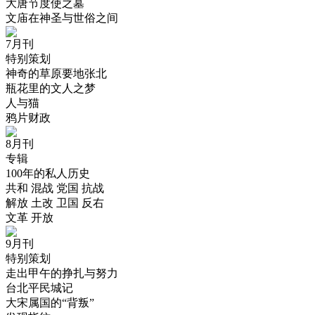
大唐节度使之墓
文庙在神圣与世俗之间
7月刊
特别策划
神奇的草原要地张北
瓶花里的文人之梦
人与猫
鸦片财政
8月刊
专辑
100年的私人历史
共和 混战 党国 抗战
解放 土改 卫国 反右
文革 开放
9月刊
特别策划
走出甲午的挣扎与努力
台北平民城记
大宋属国的“背叛”