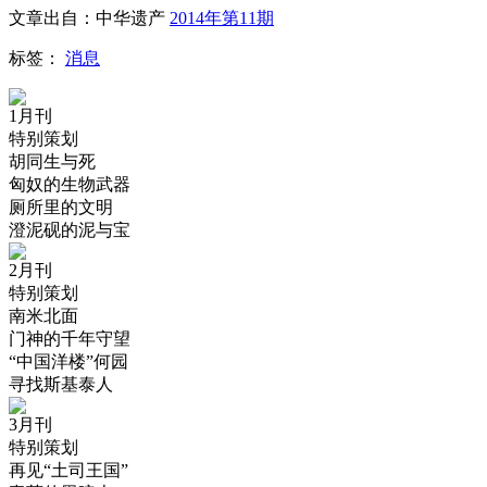
文章出自：中华遗产
2014年第11期
标签：
消息
1月刊
特别策划
胡同生与死
匈奴的生物武器
厕所里的文明
澄泥砚的泥与宝
2月刊
特别策划
南米北面
门神的千年守望
“中国洋楼”何园
寻找斯基泰人
3月刊
特别策划
再见“土司王国”