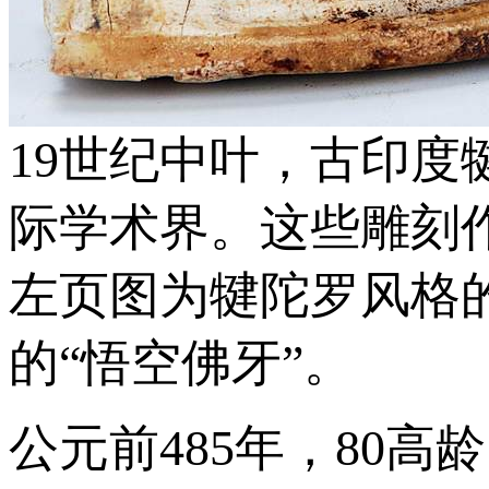
19世纪中叶，古印
际学术界。这些雕刻
左页图为犍陀罗风格
的“悟空佛牙”。
公元前485年，80