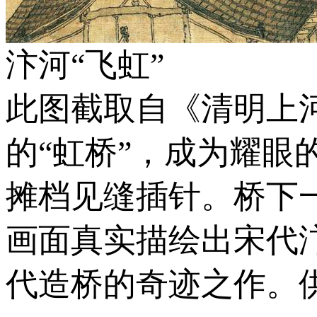
汴河“飞虹”
此图截取自《清明上
的“虹桥”，成为耀
摊档见缝插针。桥下
画面真实描绘出宋代
代造桥的奇迹之作。