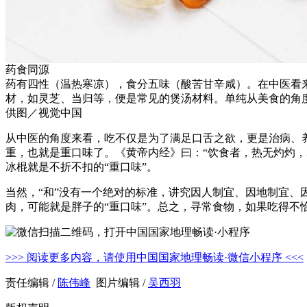
药食同源
药有四性（温热寒凉），食分五味（酸苦甘辛咸）。在中医看
材，如灵芝、当归等，便是常见的煲汤材料。单纯从美食的角
供图／视觉中国
从中医的角度来看，吃不仅是为了满足口舌之欲，更是治病、养
重，也就是重口味了。《黄帝内经》曰：“饮食者，热无灼灼
冰棍就是不折不扣的“重口味”。
当然，“和”没有一个绝对的标准，讲究因人制宜、因地制宜、
肉，可能就是胖子的“重口味”。总之，寻常食物，如果吃得
>>> 阅读更多内容，请使用中国国家地理畅读·微信小程序 <<<
责任编辑 /
陈伟峰
图片编辑 /
吴西羽